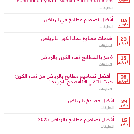
Functionality with Namaa Alkoon Kitchens
الأفضل
in
لأهل
التعليقات
على
Riyadh
الرياض
Experience
مغلقة
2025
the
أفضل تصميم مطابخ في الرياض
03
مغلقة
Perfect
مارس
التعليقات
على
Blend
أفضل
of
تصميم
خدمات مطابخ نماء الكون بالرياض
Style
20
مطابخ
فبراير
and
التعليقات
على
في
Functionality
خدمات
الرياض
with
مطابخ
6 مزايا لمطابخ نماء الكون بالرياض
15
مغلقة
Namaa
نماء
فبراير
Alkoon
التعليقات
على
الكون
Kitchens
6
بالرياض
مغلقة
مزايا
“أفضل تصاميم مطابخ بالرياض من نماء الكون:
08
مغلقة
لمطابخ
فبراير
حيث تلتقي الأناقة مع الجودة”
نماء
التعليقات
على
الكون
“أفضل
بالرياض
تصاميم
أفضل مطابخ بالرياض
مغلقة
29
مطابخ
يناير
التعليقات
على
بالرياض
أفضل
من
مطابخ
أفضل تصاميم مطابخ بالرياض 2025
15
نماء
بالرياض
يناير
الكون:
التعليقات
على
مغلقة
حيث
أفضل