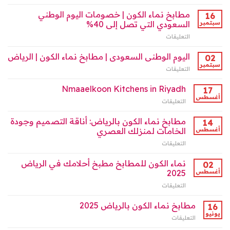
Kitchens
المطابخ
مطابخ نماء الكون | خصومات اليوم الوطني
on
16
السعودية
the
سبتمبر
السعودي التي تصل إلى 40%
مغلقة
Saudi
التعليقات
على
Market
مطابخ
2025
نماء
اليوم الوطنى السعودى | مطابخ نماء الكون | الرياض
02
مغلقة
الكون
سبتمبر
التعليقات
على
|
اليوم
خصومات
الوطنى
Nmaaelkoon Kitchens in Riyadh
17
اليوم
السعودى
أغسطس
الوطني
التعليقات
على
|
السعودي
Nmaaelkoon
مطابخ
التي
Kitchens
مطابخ نماء الكون بالرياض: أناقة التصميم وجودة
14
نماء
تصل
in
أغسطس
الخامات لمنزلك العصري
الكون
إلى
Riyadh
|
40%
التعليقات
على
مغلقة
الرياض
مغلقة
مطابخ
مغلقة
نماء
نماء الكون للمطابخ مطبخ أحلامك في الرياض
02
الكون
أغسطس
2025
بالرياض:
التعليقات
على
أناقة
نماء
التصميم
الكون
مطابخ نماء الكون بالرياض 2025
وجودة
16
للمطابخ
الخامات
يونيو
التعليقات
على
مطبخ
لمنزلك
مطابخ
أحلامك