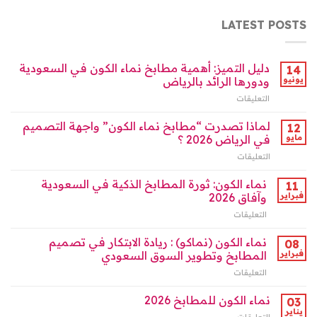
LATEST POSTS
دليل التميز: أهمية مطابخ نماء الكون في السعودية
14
يونيو
ودورها الرائد بالرياض
التعليقات
على
دليل
التميز:
لماذا تصدرت “مطابخ نماء الكون” واجهة التصميم
12
أهمية
مايو
في الرياض 2026 ؟
مطابخ
التعليقات
على
نماء
لماذا
الكون
تصدرت
نماء الكون: ثورة المطابخ الذكية في السعودية
في
11
“مطابخ
السعودية
فبراير
وآفاق 2026
نماء
ودورها
التعليقات
على
الكون”
الرائد
نماء
واجهة
بالرياض
الكون:
نماء الكون (نماكو) : ريادة الابتكار في تصميم
التصميم
08
مغلقة
ثورة
في
فبراير
المطابخ وتطوير السوق السعودي
المطابخ
الرياض
التعليقات
على
الذكية
2026
نماء
في
؟
الكون
نماء الكون للمطابخ 2026
السعودية
03
مغلقة
(نماكو)
وآفاق
يناير