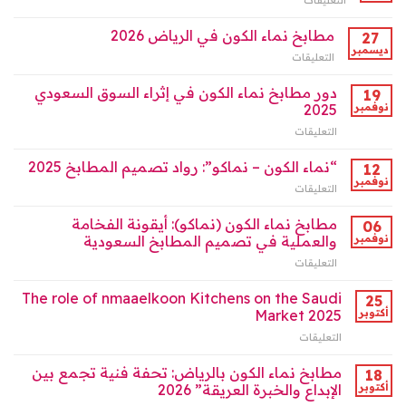
التعليقات
على
:
2026
نماء
ريادة
مغلقة
الكون
مطابخ نماء الكون في الرياض 2026
27
الابتكار
للمطابخ
ديسمبر
في
التعليقات
على
2026
تصميم
مطابخ
مغلقة
المطابخ
نماء
دور مطابخ نماء الكون في إثراء السوق السعودي
19
وتطوير
الكون
نوفمبر
2025
السوق
في
السعودي
التعليقات
على
الرياض
مغلقة
دور
2026
مطابخ
“نماء الكون – نماكو”: رواد تصميم المطابخ 2025
مغلقة
12
نماء
نوفمبر
التعليقات
على
الكون
“نماء
في
الكون
مطابخ نماء الكون (نماكو): أيقونة الفخامة
06
إثراء
–
نوفمبر
والعملية في تصميم المطابخ السعودية
السوق
نماكو”:
السعودي
التعليقات
على
رواد
2025
مطابخ
تصميم
مغلقة
نماء
The role of nmaaelkoon Kitchens on the Saudi
المطابخ
25
الكون
2025
أكتوبر
Market 2025
(نماكو):
مغلقة
التعليقات
على
أيقونة
The
الفخامة
role
مطابخ نماء الكون بالرياض: تحفة فنية تجمع بين
والعملية
18
of
في
أكتوبر
الإبداع والخبرة العريقة” 2026
nmaaelkoon
تصميم