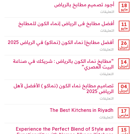
العصري
نماء
أجود تصميم مطابخ بالرياض
18
في
مغلقة
الكون
مايو
الرياض
التعليقات
على
بالرياض
2025
أجود
2025
مغلقة
تصميم
أفضل مطابخ فى الرياض |نماء الكون للمطابخ
11
مغلقة
مطابخ
مايو
التعليقات
على
بالرياض
أفضل
مغلقة
مطابخ
أفضل مطابخ| نماء الكون (نماكو) في الرياض 2025
26
فى
أبريل
التعليقات
على
الرياض
أفضل
|
مطابخ|
“مطابخ نماء الكون بالرياض : شريكك في صناعة
14
نماء
نماء
أبريل
البيت العصري”
الكون
الكون
للمطابخ
التعليقات
على
(نماكو)
مغلقة
“مطابخ
في
نماء
تصاميم مطابخ نماء الكون (نماكو ) الأفضل لأهل
الرياض
04
الكون
2025
أبريل
الرياض 2025
بالرياض
مغلقة
التعليقات
على
:
تصاميم
شريكك
مطابخ
The Best Kitchens in Riyadh
في
17
نماء
صناعة
مارس
التعليقات
على
الكون
البيت
The
(نماكو
العصري”
Best
Experience the Perfect Blend of Style and
)
15
مغلقة
Kitchens
مارس