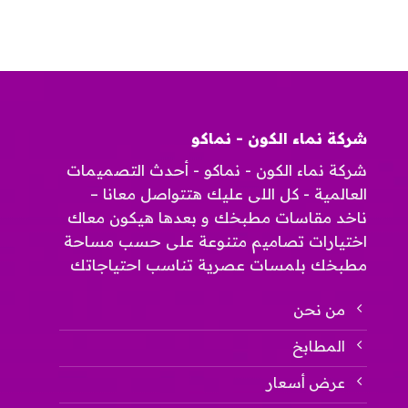
تلتقي
تصاميم
الأناقة
مطابخ
مع
بالرياض
الجودة”
2025
مغلقة
مغلقة
شركة نماء الكون - نماكو
شركة نماء الكون - نماكو - أحدث التصميمات
العالمية - كل اللى عليك هتتواصل معانا –
ناخد مقاسات مطبخك و بعدها هيكون معاك
اختيارات تصاميم متنوعة على حسب مساحة
مطبخك بلمسات عصرية تناسب احتياجاتك
من نحن
المطابخ
عرض أسعار