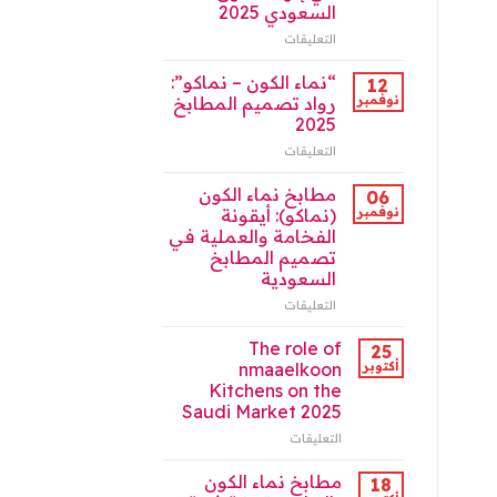
في
السعودي 2025
الرياض
التعليقات
على
2026
دور
مغلقة
مطابخ
“نماء الكون – نماكو”:
12
نماء
نوفمبر
رواد تصميم المطابخ
الكون
2025
في
التعليقات
على
إثراء
“نماء
السوق
الكون
السعودي
مطابخ نماء الكون
06
–
2025
نوفمبر
(نماكو): أيقونة
نماكو”:
مغلقة
الفخامة والعملية في
رواد
تصميم المطابخ
تصميم
السعودية
المطابخ
2025
التعليقات
على
مغلقة
مطابخ
نماء
The role of
25
الكون
أكتوبر
nmaaelkoon
(نماكو):
Kitchens on the
أيقونة
Saudi Market 2025
الفخامة
والعملية
التعليقات
على
في
The
تصميم
role
مطابخ نماء الكون
18
المطابخ
of