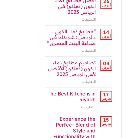
أفضل مطابخ| نماء
26
فى
أبريل
الكون (نماكو) في
الرياض
الرياض 2025
|
التعليقات
على
نماء
أفضل
الكون
مطابخ|
للمطابخ
“مطابخ نماء الكون
14
نماء
مغلقة
أبريل
بالرياض : شريكك في
الكون
صناعة البيت العصري”
(نماكو)
التعليقات
على
في
“مطابخ
الرياض
نماء
2025
تصاميم مطابخ نماء
04
الكون
مغلقة
أبريل
الكون (نماكو ) الأفضل
بالرياض
لأهل الرياض 2025
:
التعليقات
على
شريكك
تصاميم
في
مطابخ
صناعة
The Best Kitchens in
17
نماء
البيت
مارس
Riyadh
الكون
العصري”
التعليقات
على
(نماكو
مغلقة
The
)
Best
Experience the
الأفضل
15
Kitchens
لأهل
مارس
Perfect Blend of
in
الرياض
Style and
Riyadh
2025
Functionality with