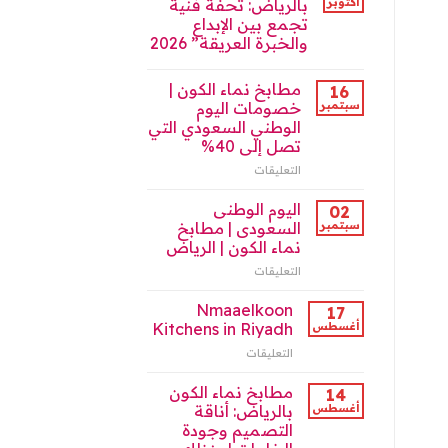
أكتوبر
بالرياض: تحفة فنية
السعودية
nmaaelkoon
تجمع بين الإبداع
مغلقة
Kitchens
والخبرة العريقة” 2026
on
the
Saudi
مطابخ نماء الكون |
16
Market
سبتمبر
خصومات اليوم
2025
الوطني السعودي التي
مغلقة
تصل إلى 40%
التعليقات
على
مطابخ
نماء
اليوم الوطنى
02
الكون
سبتمبر
السعودى | مطابخ
|
نماء الكون | الرياض
خصومات
التعليقات
على
اليوم
اليوم
الوطني
الوطنى
السعودي
Nmaaelkoon
17
السعودى
التي
أغسطس
Kitchens in Riyadh
|
تصل
التعليقات
على
مطابخ
إلى
Nmaaelkoon
نماء
40%
Kitchens
مطابخ نماء الكون
الكون
مغلقة
14
in
|
أغسطس
بالرياض: أناقة
Riyadh
الرياض
التصميم وجودة
مغلقة
مغلقة