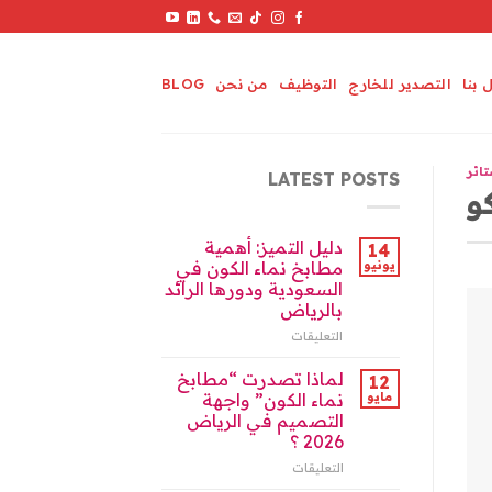
 بنا
التصدير للخارج
التوظيف
من نحن
BLOG
تائر
LATEST POSTS
و
دليل التميز: أهمية
14
يونيو
مطابخ نماء الكون في
السعودية ودورها الرائد
بالرياض
التعليقات
على
دليل
التميز:
لماذا تصدرت “مطابخ
12
أهمية
مايو
نماء الكون” واجهة
مطابخ
التصميم في الرياض
نماء
2026 ؟
الكون
في
التعليقات
على
السعودية
لماذا