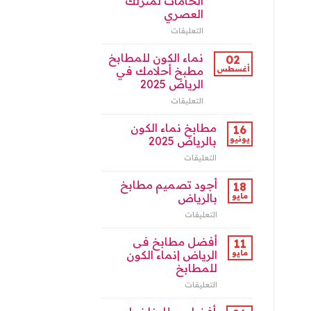
الخامات لمنزلك
العصري
التعليقات
على
مطابخ
نماء
نماء الكون للمطابخ
02
الكون
أغسطس
مطبخ أحلامك في
بالرياض:
الرياض 2025
أناقة
التعليقات
على
التصميم
نماء
وجودة
الكون
الخامات
مطابخ نماء الكون
16
للمطابخ
لمنزلك
يونيو
بالرياض 2025
مطبخ
العصري
التعليقات
على
أحلامك
مغلقة
مطابخ
في
نماء
أجود تصميم مطابخ
الرياض
18
الكون
2025
مايو
بالرياض
بالرياض
مغلقة
التعليقات
على
2025
أجود
مغلقة
تصميم
أفضل مطابخ فى
11
مطابخ
مايو
الرياض |نماء الكون
بالرياض
للمطابخ
مغلقة
التعليقات
على
أفضل
مطابخ