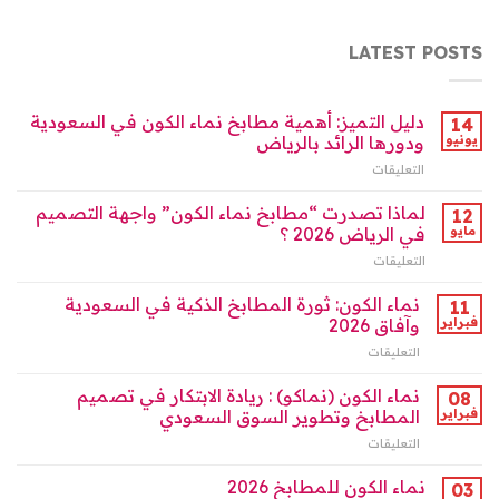
LATEST POSTS
دليل التميز: أهمية مطابخ نماء الكون في السعودية
14
يونيو
ودورها الرائد بالرياض
التعليقات
على
دليل
التميز:
لماذا تصدرت “مطابخ نماء الكون” واجهة التصميم
12
أهمية
مايو
في الرياض 2026 ؟
مطابخ
التعليقات
على
نماء
لماذا
الكون
تصدرت
نماء الكون: ثورة المطابخ الذكية في السعودية
في
11
“مطابخ
السعودية
فبراير
وآفاق 2026
نماء
ودورها
التعليقات
على
الكون”
الرائد
نماء
واجهة
بالرياض
الكون:
نماء الكون (نماكو) : ريادة الابتكار في تصميم
التصميم
08
مغلقة
ثورة
في
فبراير
المطابخ وتطوير السوق السعودي
المطابخ
الرياض
التعليقات
على
الذكية
2026
نماء
في
؟
الكون
نماء الكون للمطابخ 2026
السعودية
03
مغلقة