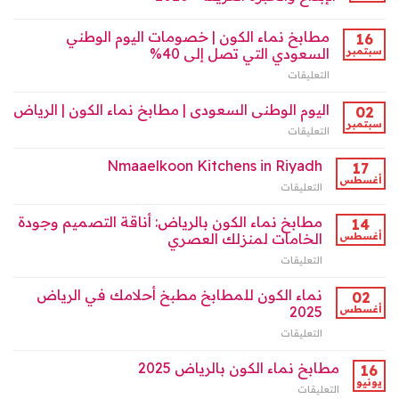
nmaaelkoon
تصميم
Kitchens
المطابخ
مطابخ نماء الكون | خصومات اليوم الوطني
on
16
السعودية
the
سبتمبر
السعودي التي تصل إلى 40%
مغلقة
Saudi
التعليقات
على
Market
مطابخ
2025
نماء
اليوم الوطنى السعودى | مطابخ نماء الكون | الرياض
02
مغلقة
الكون
سبتمبر
التعليقات
على
|
اليوم
خصومات
الوطنى
Nmaaelkoon Kitchens in Riyadh
17
اليوم
السعودى
أغسطس
الوطني
التعليقات
على
|
السعودي
Nmaaelkoon
مطابخ
التي
Kitchens
مطابخ نماء الكون بالرياض: أناقة التصميم وجودة
14
نماء
تصل
in
أغسطس
الخامات لمنزلك العصري
الكون
إلى
Riyadh
|
40%
التعليقات
على
مغلقة
الرياض
مغلقة
مطابخ
مغلقة
نماء
نماء الكون للمطابخ مطبخ أحلامك في الرياض
02
الكون
أغسطس
2025
بالرياض:
التعليقات
على
أناقة
نماء
التصميم
الكون
مطابخ نماء الكون بالرياض 2025
وجودة
16
للمطابخ
الخامات
يونيو
التعليقات
على
مطبخ
لمنزلك