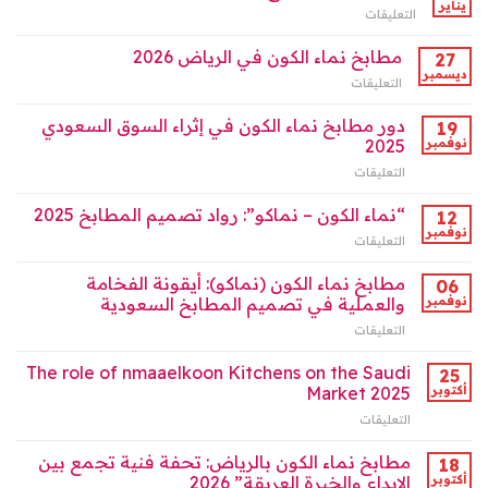
(نماكو)
وآفاق
يناير
التعليقات
على
:
2026
نماء
ريادة
مغلقة
الكون
مطابخ نماء الكون في الرياض 2026
27
الابتكار
للمطابخ
ديسمبر
في
التعليقات
على
2026
تصميم
مطابخ
مغلقة
المطابخ
نماء
دور مطابخ نماء الكون في إثراء السوق السعودي
19
وتطوير
الكون
نوفمبر
2025
السوق
في
السعودي
التعليقات
على
الرياض
مغلقة
دور
2026
مطابخ
“نماء الكون – نماكو”: رواد تصميم المطابخ 2025
مغلقة
12
نماء
نوفمبر
التعليقات
على
الكون
“نماء
في
الكون
مطابخ نماء الكون (نماكو): أيقونة الفخامة
06
إثراء
–
نوفمبر
والعملية في تصميم المطابخ السعودية
السوق
نماكو”:
السعودي
التعليقات
على
رواد
2025
مطابخ
تصميم
مغلقة
نماء
The role of nmaaelkoon Kitchens on the Saudi
المطابخ
25
الكون
2025
أكتوبر
Market 2025
(نماكو):
مغلقة
التعليقات
على
أيقونة
The
الفخامة
role
مطابخ نماء الكون بالرياض: تحفة فنية تجمع بين
والعملية
18
of
في
أكتوبر
الإبداع والخبرة العريقة” 2026