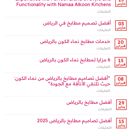
Kitchens
مارس
Functionality with Namaa Alkoon Kitchens
الأفضل
in
لأهل
التعليقات
على
Riyadh
الرياض
Experience
مغلقة
2025
the
أفضل تصميم مطابخ في الرياض
03
مغلقة
Perfect
مارس
التعليقات
على
Blend
أفضل
of
تصميم
خدمات مطابخ نماء الكون بالرياض
Style
20
مطابخ
فبراير
and
التعليقات
على
في
Functionality
خدمات
الرياض
with
مطابخ
6 مزايا لمطابخ نماء الكون بالرياض
15
مغلقة
Namaa
نماء
فبراير
Alkoon
التعليقات
على
الكون
Kitchens
6
بالرياض
مغلقة
مزايا
“أفضل تصاميم مطابخ بالرياض من نماء الكون:
08
مغلقة
لمطابخ
فبراير
حيث تلتقي الأناقة مع الجودة”
نماء
التعليقات
على
الكون
“أفضل
بالرياض
تصاميم
أفضل مطابخ بالرياض
مغلقة
29
مطابخ
يناير
التعليقات
على
بالرياض
أفضل
من
مطابخ
أفضل تصاميم مطابخ بالرياض 2025
15
نماء
بالرياض
يناير
الكون:
التعليقات
على
مغلقة
حيث