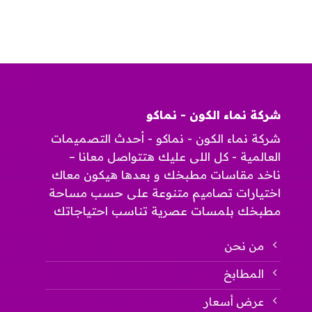
أفضل
تلتقي
تصاميم
الأناقة
مطابخ
مع
بالرياض
الجودة”
2025
مغلقة
مغلقة
شركة نماء الكون - نماكو
شركة نماء الكون - نماكو - أحدث التصميمات
العالمية - كل اللى عليك هتتواصل معانا –
ناخد مقاسات مطبخك و بعدها هيكون معاك
اختيارات تصاميم متنوعة على حسب مساحة
مطبخك بلمسات عصرية تناسب احتياجاتك
من نحن
المطابخ
عرض أسعار