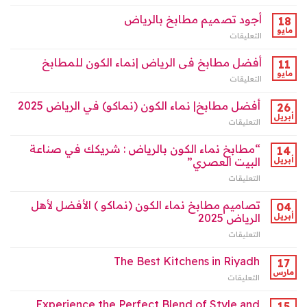
مطابخ
أحلامك
العصري
نماء
أجود تصميم مطابخ بالرياض
18
في
مغلقة
الكون
مايو
الرياض
التعليقات
على
بالرياض
2025
أجود
2025
مغلقة
تصميم
أفضل مطابخ فى الرياض |نماء الكون للمطابخ
11
مغلقة
مطابخ
مايو
التعليقات
على
بالرياض
أفضل
مغلقة
مطابخ
أفضل مطابخ| نماء الكون (نماكو) في الرياض 2025
26
فى
أبريل
التعليقات
على
الرياض
أفضل
|
مطابخ|
“مطابخ نماء الكون بالرياض : شريكك في صناعة
14
نماء
نماء
أبريل
البيت العصري”
الكون
الكون
للمطابخ
التعليقات
على
(نماكو)
مغلقة
“مطابخ
في
نماء
تصاميم مطابخ نماء الكون (نماكو ) الأفضل لأهل
الرياض
04
الكون
2025
أبريل
الرياض 2025
بالرياض
مغلقة
التعليقات
على
:
تصاميم
شريكك
مطابخ
The Best Kitchens in Riyadh
في
17
نماء
صناعة
مارس
التعليقات
على
الكون
البيت
The
(نماكو
العصري”
Best
Experience the Perfect Blend of Style and
)
15
مغلقة