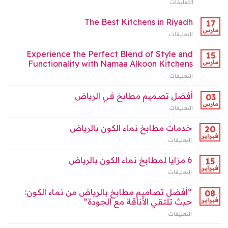
التعليقات
على
:
تصاميم
شريكك
مطابخ
The Best Kitchens in Riyadh
في
17
نماء
صناعة
مارس
التعليقات
على
الكون
البيت
The
(نماكو
العصري”
Best
Experience the Perfect Blend of Style and
)
15
مغلقة
Kitchens
مارس
Functionality with Namaa Alkoon Kitchens
الأفضل
in
لأهل
التعليقات
على
Riyadh
الرياض
Experience
مغلقة
2025
the
أفضل تصميم مطابخ في الرياض
03
مغلقة
Perfect
مارس
التعليقات
على
Blend
أفضل
of
تصميم
خدمات مطابخ نماء الكون بالرياض
Style
20
مطابخ
فبراير
and
التعليقات
على
في
Functionality
خدمات
الرياض
with
مطابخ
6 مزايا لمطابخ نماء الكون بالرياض
15
مغلقة
Namaa
نماء
فبراير
Alkoon
التعليقات
على
الكون
Kitchens
6
بالرياض
مغلقة
مزايا
“أفضل تصاميم مطابخ بالرياض من نماء الكون:
08
مغلقة
لمطابخ
فبراير
حيث تلتقي الأناقة مع الجودة”
نماء
التعليقات
على
الكون
“أفضل
بالرياض