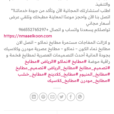
والتنفيذ.
اطلب استشارتك المجانية الآن وتأكد من جودة خدماتنا!”
اتصل بنا الآن واحجز موعدًا لمعاينة مطبخك وتلقي عرض
أسعار مجاني
تواصلكم يسعدنا واتساب و اتصال +966552765297
https://nmaaelkoon.com
و لازالت المفاجات مستمرة مطابخ نماكو – اتصل الان
مطابخ نماء الكون – نماكو – مطابخ عصرية مودرن وكلاسيك
بجودة المانية أحدث التصميمات العصرية لمطابخ فخمة و
راقية موضة
#مطابخ
#نماكو
#الرياض
#مطابخ
#تصميم_مطابخ
#مطابخ_الرياض
#تصميم_مطابخ
#مطابخ_المنيوم
#مطابخ_كلادينج
#مطابخ_خشب
#مطابخ_مودرن
#مطابخ_كلاسيك