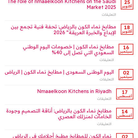
The role of nmaaelkoon Kitchens on the Saudi
المطابخ
25
الكون
2025
أكتوبر
Market 2025
(نماكو):
مغلقة
التعليقات
على
أيقونة
The
الفخامة
role
مطابخ نماء الكون بالرياض: تحفة فنية تجمع بين
والعملية
18
of
في
أكتوبر
الإبداع والخبرة العريقة” 2026
nmaaelkoon
تصميم
Kitchens
المطابخ
مطابخ نماء الكون | خصومات اليوم الوطني
on
16
السعودية
the
سبتمبر
السعودي التي تصل إلى 40%
مغلقة
Saudi
التعليقات
على
Market
مطابخ
2025
نماء
اليوم الوطنى السعودى | مطابخ نماء الكون | الرياض
02
مغلقة
الكون
سبتمبر
التعليقات
على
|
اليوم
خصومات
الوطنى
Nmaaelkoon Kitchens in Riyadh
17
اليوم
السعودى
أغسطس
الوطني
التعليقات
على
|
السعودي
Nmaaelkoon
مطابخ
التي
Kitchens
مطابخ نماء الكون بالرياض: أناقة التصميم وجودة
14
نماء
تصل
in
أغسطس
الخامات لمنزلك العصري
الكون
إلى
Riyadh
|
40%
التعليقات
على
مغلقة
الرياض
مغلقة
مطابخ
مغلقة
نماء
نماء الكون للمطابخ مطبخ أحلامك في الرياض
02