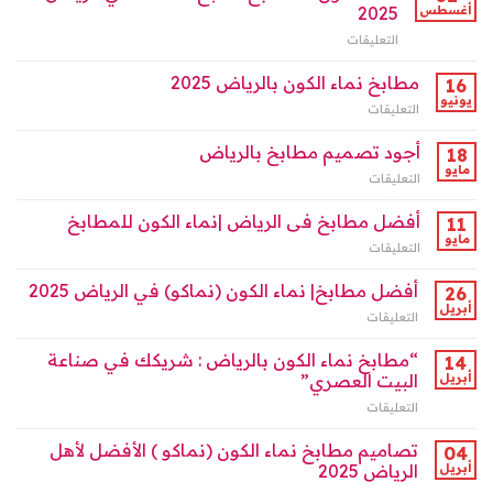
الكون
أغسطس
2025
بالرياض:
التعليقات
على
أناقة
نماء
التصميم
الكون
مطابخ نماء الكون بالرياض 2025
وجودة
16
للمطابخ
الخامات
يونيو
التعليقات
على
مطبخ
لمنزلك
مطابخ
أحلامك
العصري
نماء
أجود تصميم مطابخ بالرياض
18
في
مغلقة
الكون
مايو
الرياض
التعليقات
على
بالرياض
2025
أجود
2025
مغلقة
تصميم
أفضل مطابخ فى الرياض |نماء الكون للمطابخ
11
مغلقة
مطابخ
مايو
التعليقات
على
بالرياض
أفضل
مغلقة
مطابخ
أفضل مطابخ| نماء الكون (نماكو) في الرياض 2025
26
فى
أبريل
التعليقات
على
الرياض
أفضل
|
مطابخ|
“مطابخ نماء الكون بالرياض : شريكك في صناعة
14
نماء
نماء
أبريل
البيت العصري”
الكون
الكون
للمطابخ
التعليقات
على
(نماكو)
مغلقة
“مطابخ
في
نماء
تصاميم مطابخ نماء الكون (نماكو ) الأفضل لأهل
الرياض
04
الكون
2025
أبريل
الرياض 2025
بالرياض
مغلقة