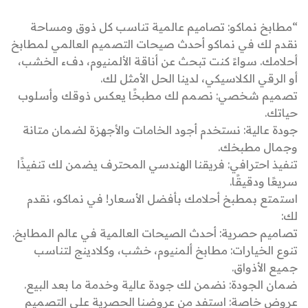
“مطابخ نماكو: تصاميم عالمية تناسب كل ذوق ومساحة
نقدم لك في نماكو أحدث صيحات التصميم العالمي لمطابخ
أحلامك. سواءً كنت تبحث عن أناقة الألمنيوم، دفء الخشب،
أو الرقي الكلاسيكي، لدينا الحل الأمثل لك.
تصميم شخصي: نصمم لك مطبخًا يعكس ذوقك وأسلوب
حياتك.
جودة عالية: نستخدم أجود الخامات والأجهزة لضمان متانة
وجمال مطبخك.
تنفيذ احترافي: فريقنا الهندسي المحترف يضمن لك تنفيذًا
سريعًا ودقيقًا.
استمتع بمطبخ أحلامك بأفضل الأسعار! في نماكو، نقدم
لك:
تصاميم حصرية: أحدث الصيحات العالمية في عالم المطابخ.
تنوع الخيارات: مطابخ ألمنيوم، خشب، وكلادينج لتناسب
جميع الأذواق.
ضمان الجودة: نضمن لك جودة عالية وخدمة ما بعد البيع.
عروض خاصة: استفد من عروضنا الحصرية على التصميم