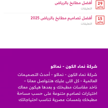
تصاميم
أفضل مطابخ بالرياض
مغلقة
29
مطابخ
يناير
التعليقات
على
بالرياض
أفضل
من
مطابخ
أفضل تصاميم مطابخ بالرياض 2025
15
نماء
بالرياض
يناير
الكون:
التعليقات
على
مغلقة
حيث
أفضل
تلتقي
تصاميم
الأناقة
مطابخ
مع
بالرياض
الجودة”
2025
مغلقة
مغلقة
شركة نماء الكون - نماكو
شركة نماء الكون - نماكو - أحدث التصميمات
العالمية - كل اللى عليك هتتواصل معانا –
ناخد مقاسات مطبخك و بعدها هيكون معاك
اختيارات تصاميم متنوعة على حسب مساحة
مطبخك بلمسات عصرية تناسب احتياجاتك