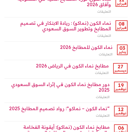
“مطابخ
السعودية
فبراير
وآفاق 2026
نماء
ودورها
التعليقات
على
الكون”
الرائد
نماء
واجهة
بالرياض
الكون:
نماء الكون (نماكو) : ريادة الابتكار في تصميم
التصميم
08
مغلقة
ثورة
في
فبراير
المطابخ وتطوير السوق السعودي
المطابخ
الرياض
التعليقات
على
الذكية
2026
نماء
في
؟
الكون
نماء الكون للمطابخ 2026
السعودية
03
مغلقة
(نماكو)
وآفاق
يناير
التعليقات
على
:
2026
نماء
ريادة
مغلقة
الكون
مطابخ نماء الكون في الرياض 2026
27
الابتكار
للمطابخ
ديسمبر
في
التعليقات
على
2026
تصميم
مطابخ
مغلقة
المطابخ
نماء
دور مطابخ نماء الكون في إثراء السوق السعودي
19
وتطوير
الكون
نوفمبر
2025
السوق
في
السعودي
التعليقات
على
الرياض
مغلقة
دور
2026
مطابخ
“نماء الكون – نماكو”: رواد تصميم المطابخ 2025
مغلقة
12
نماء
نوفمبر
التعليقات
على
الكون
“نماء
في
الكون
مطابخ نماء الكون (نماكو): أيقونة الفخامة
06
إثراء
–
نوفمبر