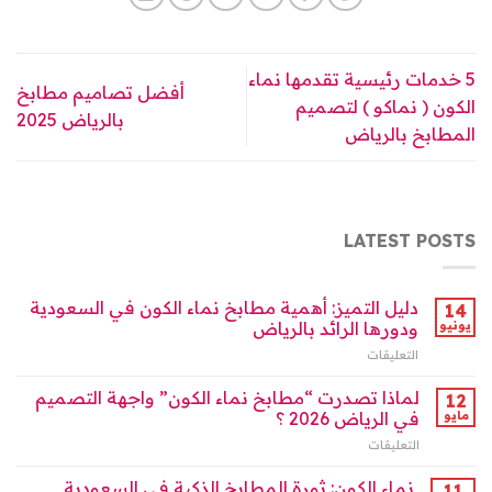
5 خدمات رئيسية تقدمها نماء
أفضل تصاميم مطابخ
الكون ( نماكو ) لتصميم
بالرياض 2025
المطابخ بالرياض
LATEST POSTS
دليل التميز: أهمية مطابخ نماء الكون في السعودية
14
يونيو
ودورها الرائد بالرياض
التعليقات
على
دليل
التميز:
لماذا تصدرت “مطابخ نماء الكون” واجهة التصميم
12
أهمية
مايو
في الرياض 2026 ؟
مطابخ
التعليقات
على
نماء
لماذا
الكون
تصدرت
نماء الكون: ثورة المطابخ الذكية في السعودية
في
11