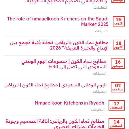
والعملية في تصميم المطابخ السعودية
السوق
نماكو”:
السعودي
التعليقات
على
رواد
2025
مطابخ
تصميم
مغلقة
نماء
The role of nmaaelkoon Kitchens on the Saudi
المطابخ
25
الكون
2025
أكتوبر
Market 2025
(نماكو):
مغلقة
التعليقات
على
أيقونة
The
الفخامة
role
مطابخ نماء الكون بالرياض: تحفة فنية تجمع بين
والعملية
18
of
في
أكتوبر
الإبداع والخبرة العريقة” 2026
nmaaelkoon
تصميم
Kitchens
المطابخ
مطابخ نماء الكون | خصومات اليوم الوطني
on
16
السعودية
the
سبتمبر
السعودي التي تصل إلى 40%
مغلقة
Saudi
التعليقات
على
Market
مطابخ
2025
نماء
اليوم الوطنى السعودى | مطابخ نماء الكون | الرياض
02
مغلقة
الكون
سبتمبر
التعليقات
على
|
اليوم
خصومات
الوطنى
Nmaaelkoon Kitchens in Riyadh
17
اليوم
السعودى
أغسطس
الوطني
التعليقات
على
|
السعودي
Nmaaelkoon
مطابخ
التي
Kitchens
مطابخ نماء الكون بالرياض: أناقة التصميم وجودة
14
نماء
تصل
in
أغسطس
الخامات لمنزلك العصري
الكون
إلى