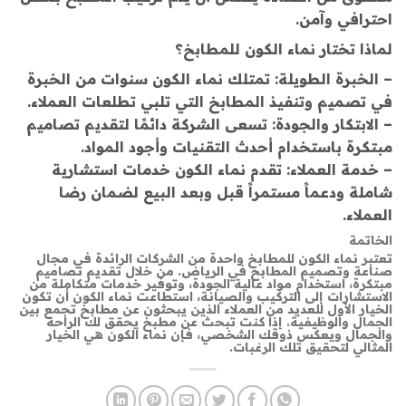
احترافي وآمن.
لماذا تختار نماء الكون للمطابخ؟
– الخبرة الطويلة: تمتلك نماء الكون سنوات من الخبرة
في تصميم وتنفيذ المطابخ التي تلبي تطلعات العملاء.
– الابتكار والجودة: تسعى الشركة دائمًا لتقديم تصاميم
مبتكرة باستخدام أحدث التقنيات وأجود المواد.
– خدمة العملاء: تقدم نماء الكون خدمات استشارية
شاملة ودعماً مستمراً قبل وبعد البيع لضمان رضا
العملاء.
الخاتمة
تعتبر نماء الكون للمطابخ واحدة من الشركات الرائدة في مجال
صناعة وتصميم المطابخ في الرياض. من خلال تقديم تصاميم
مبتكرة، استخدام مواد عالية الجودة، وتوفير خدمات متكاملة من
الاستشارات إلى التركيب والصيانة، استطاعت نماء الكون أن تكون
الخيار الأول للعديد من العملاء الذين يبحثون عن مطابخ تجمع بين
الجمال والوظيفية. إذا كنت تبحث عن مطبخ يحقق لك الراحة
والجمال ويعكس ذوقك الشخصي، فإن نماء الكون هي الخيار
المثالي لتحقيق تلك الرغبات.