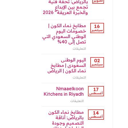
أكتوبر
بالرياض: تحفة فنية
السعودية
nmaaelkoon
تجمع بين الإبداع
مغلقة
Kitchens
والخبرة العريقة” 2026
on
the
Saudi
مطابخ نماء الكون |
16
Market
سبتمبر
خصومات اليوم
2025
الوطني السعودي التي
مغلقة
تصل إلى 40%
التعليقات
على
مطابخ
نماء
اليوم الوطنى
02
الكون
سبتمبر
السعودى | مطابخ
|
نماء الكون | الرياض
خصومات
التعليقات
على
اليوم
اليوم
الوطني
الوطنى
السعودي
Nmaaelkoon
17
السعودى
التي
أغسطس
Kitchens in Riyadh
|
تصل
التعليقات
على
مطابخ
إلى
Nmaaelkoon
نماء
40%
Kitchens
مطابخ نماء الكون
الكون
مغلقة
14
in
|
أغسطس
بالرياض: أناقة
Riyadh
الرياض
التصميم وجودة
مغلقة
مغلقة