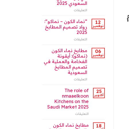
في
السعودي 2025
الرياض
التعليقات
على
2026
دور
مغلقة
مطابخ
“نماء الكون – نماكو”:
12
نماء
نوفمبر
رواد تصميم المطابخ
الكون
2025
في
التعليقات
على
إثراء
“نماء
السوق
الكون
السعودي
مطابخ نماء الكون
06
–
2025
نوفمبر
(نماكو): أيقونة
نماكو”:
مغلقة
الفخامة والعملية في
رواد
تصميم المطابخ
تصميم
السعودية
المطابخ
2025
التعليقات
على
مغلقة
مطابخ
نماء
The role of
25
الكون
أكتوبر
nmaaelkoon
(نماكو):
Kitchens on the
أيقونة
Saudi Market 2025
الفخامة
والعملية
التعليقات
على
في
The
تصميم
role
مطابخ نماء الكون
18
المطابخ
of