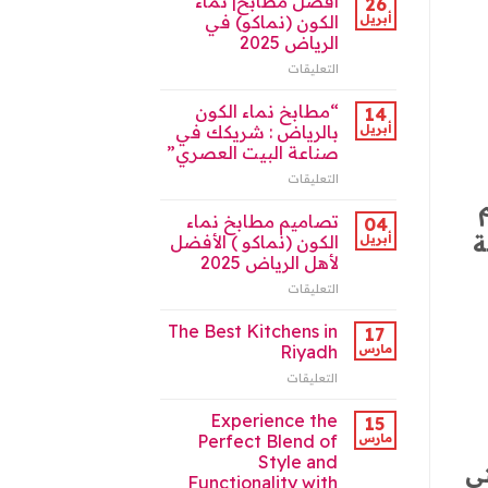
أفضل مطابخ| نماء
26
فى
أبريل
الكون (نماكو) في
الرياض
الرياض 2025
|
التعليقات
على
نماء
أفضل
الكون
مطابخ|
للمطابخ
“مطابخ نماء الكون
14
نماء
مغلقة
أبريل
بالرياض : شريكك في
الكون
صناعة البيت العصري”
(نماكو)
التعليقات
على
في
“مطابخ
الرياض
نماء
2025
تصاميم مطابخ نماء
04
الكون
مغلقة
ة
أبريل
الكون (نماكو ) الأفضل
بالرياض
لأهل الرياض 2025
:
التعليقات
على
شريكك
تصاميم
في
مطابخ
صناعة
The Best Kitchens in
17
نماء
البيت
مارس
Riyadh
الكون
العصري”
التعليقات
على
(نماكو
مغلقة
The
)
Best
Experience the
الأفضل
15
Kitchens
لأهل
مارس
Perfect Blend of
in
الرياض
Style and
تي
Riyadh
2025
Functionality with