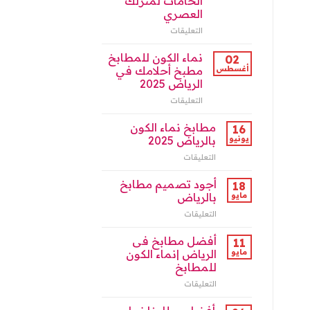
الخامات لمنزلك
العصري
التعليقات
على
مطابخ
نماء
نماء الكون للمطابخ
02
الكون
أغسطس
مطبخ أحلامك في
بالرياض:
الرياض 2025
أناقة
التعليقات
على
التصميم
نماء
وجودة
الكون
الخامات
مطابخ نماء الكون
16
للمطابخ
لمنزلك
يونيو
بالرياض 2025
مطبخ
العصري
التعليقات
على
أحلامك
مغلقة
مطابخ
في
نماء
أجود تصميم مطابخ
الرياض
18
الكون
2025
مايو
بالرياض
بالرياض
مغلقة
التعليقات
على
2025
أجود
مغلقة
تصميم
أفضل مطابخ فى
11
مطابخ
مايو
الرياض |نماء الكون
بالرياض
للمطابخ
مغلقة
التعليقات
على
أفضل
مطابخ