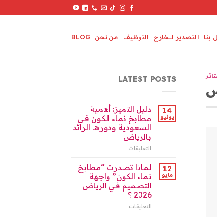
 بنا
التصدير للخارج
التوظيف
من نحن
BLOG
تائر
LATEST POSTS
ض
دليل التميز: أهمية
14
يونيو
مطابخ نماء الكون في
السعودية ودورها الرائد
بالرياض
التعليقات
على
دليل
التميز:
لماذا تصدرت “مطابخ
12
أهمية
مايو
نماء الكون” واجهة
مطابخ
التصميم في الرياض
نماء
2026 ؟
الكون
في
التعليقات
على
السعودية
لماذا