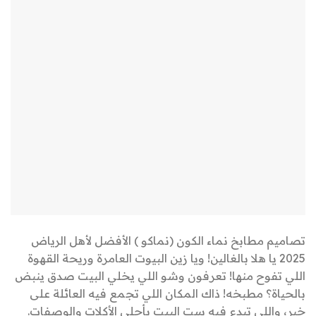
تصاميم مطابخ نماء الكون (نماكو ) الأفضل لأهل الرياض
2025 يا هلا بالغالين! ويا زين البيوت العامرة وريحة القهوة
اللي تفوح منها! تعرفون وشو اللي يخلي البيت صدق ينبض
بالحياة؟ مطبخه! ذاك المكان اللي تجمع فيه العائلة على
خير، واللي تبدع فيه ست البيت بأحلى الأكلات والوصفات.