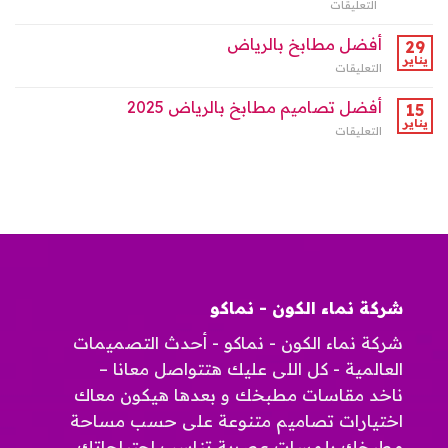
التعليقات
على
الكون
“أفضل
بالرياض
تصاميم
أفضل مطابخ بالرياض
مغلقة
29
مطابخ
يناير
التعليقات
على
بالرياض
أفضل
من
مطابخ
أفضل تصاميم مطابخ بالرياض 2025
15
نماء
بالرياض
يناير
الكون:
التعليقات
على
مغلقة
حيث
أفضل
تلتقي
تصاميم
الأناقة
مطابخ
مع
بالرياض
الجودة”
2025
مغلقة
مغلقة
شركة نماء الكون - نماكو
شركة نماء الكون - نماكو - أحدث التصميمات
العالمية - كل اللى عليك هتتواصل معانا –
ناخد مقاسات مطبخك و بعدها هيكون معاك
اختيارات تصاميم متنوعة على حسب مساحة
مطبخك بلمسات عصرية تناسب احتياجاتك