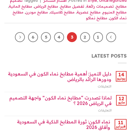
Uncategorized
,
Style
Posted in
,
أقسام الستائر
|
Tagged
تصميم
مطابخ
,
تصميمات رائعة
,
تفصيل مطابخ
,
مطابخ الرياض
,
مطابخ المانية
,
مطابخ المنيوم
,
مطابخ عصرية
,
مطابخ كلاسيك
,
مطابخ مودرن
,
مطابخ
نماء الكون
,
مطابخ نماكو
6
5
4
3
2
1
LATEST POSTS
دليل التميز: أهمية مطابخ نماء الكون في السعودية
14
يونيو
ودورها الرائد بالرياض
التعليقات
على
دليل
التميز:
لماذا تصدرت “مطابخ نماء الكون” واجهة التصميم
12
أهمية
مايو
في الرياض 2026 ؟
مطابخ
التعليقات
على
نماء
لماذا
الكون
تصدرت
نماء الكون: ثورة المطابخ الذكية في السعودية
في
11
“مطابخ
السعودية
فبراير
وآفاق 2026
نماء