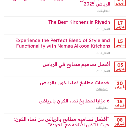
الكون
2025
أبريل
الرياض 2025
بالرياض
مغلقة
التعليقات
على
:
تصاميم
شريكك
مطابخ
The Best Kitchens in Riyadh
في
17
نماء
صناعة
مارس
التعليقات
على
الكون
البيت
The
(نماكو
العصري”
Best
Experience the Perfect Blend of Style and
)
15
مغلقة
Kitchens
مارس
Functionality with Namaa Alkoon Kitchens
الأفضل
in
لأهل
التعليقات
على
Riyadh
الرياض
Experience
مغلقة
2025
the
أفضل تصميم مطابخ في الرياض
03
مغلقة
Perfect
مارس
التعليقات
على
Blend
أفضل
of
تصميم
خدمات مطابخ نماء الكون بالرياض
Style
20
مطابخ
فبراير
and
التعليقات
على
في
Functionality
خدمات
الرياض
with
مطابخ
6 مزايا لمطابخ نماء الكون بالرياض
15
مغلقة
Namaa
نماء
فبراير
Alkoon
التعليقات
على
الكون
Kitchens
6
بالرياض
مغلقة
مزايا
“أفضل تصاميم مطابخ بالرياض من نماء الكون:
08
مغلقة
لمطابخ
فبراير
حيث تلتقي الأناقة مع الجودة”
نماء