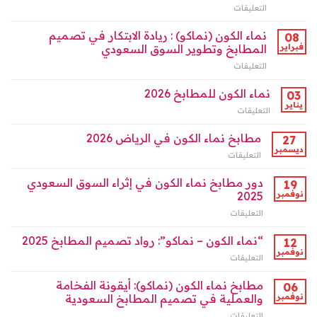
ودورها
التعليقات
على
الكون”
الرائد
نماء
واجهة
بالرياض
الكون:
نماء الكون (نماكو) : ريادة الابتكار في تصميم
التصميم
08
مغلقة
ثورة
في
فبراير
المطابخ وتطوير السوق السعودي
المطابخ
الرياض
التعليقات
على
الذكية
2026
نماء
في
؟
الكون
نماء الكون للمطابخ 2026
السعودية
03
مغلقة
(نماكو)
وآفاق
يناير
التعليقات
على
:
2026
نماء
ريادة
مغلقة
الكون
مطابخ نماء الكون في الرياض 2026
27
الابتكار
للمطابخ
ديسمبر
في
التعليقات
على
2026
تصميم
مطابخ
مغلقة
المطابخ
نماء
دور مطابخ نماء الكون في إثراء السوق السعودي
19
وتطوير
الكون
نوفمبر
2025
السوق
في
السعودي
التعليقات
على
الرياض
مغلقة
دور
2026
مطابخ
“نماء الكون – نماكو”: رواد تصميم المطابخ 2025
مغلقة
12
نماء
نوفمبر
التعليقات
على
الكون
“نماء
في
الكون
مطابخ نماء الكون (نماكو): أيقونة الفخامة
06
إثراء
–
نوفمبر
والعملية في تصميم المطابخ السعودية
السوق
نماكو”:
السعودي
التعليقات
على