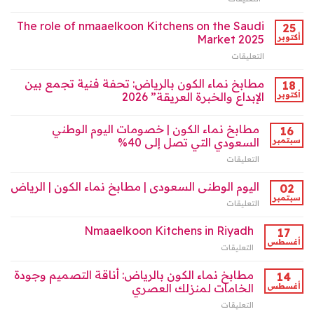
رواد
2025
مطابخ
تصميم
مغلقة
نماء
The role of nmaaelkoon Kitchens on the Saudi
المطابخ
25
الكون
2025
أكتوبر
Market 2025
(نماكو):
مغلقة
التعليقات
على
أيقونة
The
الفخامة
role
مطابخ نماء الكون بالرياض: تحفة فنية تجمع بين
والعملية
18
of
في
أكتوبر
الإبداع والخبرة العريقة” 2026
nmaaelkoon
تصميم
Kitchens
المطابخ
مطابخ نماء الكون | خصومات اليوم الوطني
on
16
السعودية
the
سبتمبر
السعودي التي تصل إلى 40%
مغلقة
Saudi
التعليقات
على
Market
مطابخ
2025
نماء
اليوم الوطنى السعودى | مطابخ نماء الكون | الرياض
02
مغلقة
الكون
سبتمبر
التعليقات
على
|
اليوم
خصومات
الوطنى
Nmaaelkoon Kitchens in Riyadh
17
اليوم
السعودى
أغسطس
الوطني
التعليقات
على
|
السعودي
Nmaaelkoon
مطابخ
التي
Kitchens
مطابخ نماء الكون بالرياض: أناقة التصميم وجودة
14
نماء
تصل
in
أغسطس
الخامات لمنزلك العصري
الكون
إلى
Riyadh
|
40%
التعليقات
على
مغلقة
الرياض