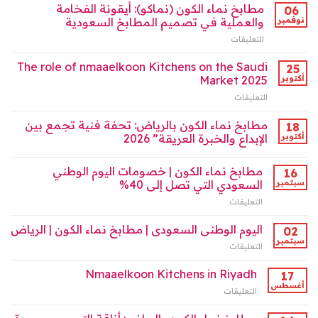
الكون
مطابخ نماء الكون (نماكو): أيقونة الفخامة
06
إثراء
–
نوفمبر
والعملية في تصميم المطابخ السعودية
السوق
نماكو”:
السعودي
التعليقات
على
رواد
2025
مطابخ
تصميم
مغلقة
نماء
The role of nmaaelkoon Kitchens on the Saudi
المطابخ
25
الكون
2025
أكتوبر
Market 2025
(نماكو):
مغلقة
التعليقات
على
أيقونة
The
الفخامة
role
مطابخ نماء الكون بالرياض: تحفة فنية تجمع بين
والعملية
18
of
في
أكتوبر
الإبداع والخبرة العريقة” 2026
nmaaelkoon
تصميم
Kitchens
المطابخ
مطابخ نماء الكون | خصومات اليوم الوطني
on
16
السعودية
the
سبتمبر
السعودي التي تصل إلى 40%
مغلقة
Saudi
التعليقات
على
Market
مطابخ
2025
نماء
اليوم الوطنى السعودى | مطابخ نماء الكون | الرياض
02
مغلقة
الكون
سبتمبر
التعليقات
على
|
اليوم
خصومات
الوطنى
Nmaaelkoon Kitchens in Riyadh
17
اليوم
السعودى
أغسطس
الوطني
التعليقات
على
|
السعودي
Nmaaelkoon
مطابخ
التي
Kitchens