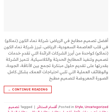
أفضل تصميم مطابخ في الرياض: شركة نماء الكون (نماكو)
في قلب العاصمة السعودية، الرياض، تبرز شركة نماء الكون
(نماكو) كواحدة من أبرز الشركات الرائدة التي تقدم خدمات
تصميم وتنفيذ المطابخ الحديثة والكلاسيكية. تتميز الشركة
بقدرتها على تقديم حلول مبتكرة تجمع بين الأناقة، الجودة،
والوظائف العملية التي تلبي احتياجات العملاء بشكل كامل.
الصورة المعروضة لتصميم مطبخ
→
CONTINUE READING
Uncategorized
,
Style
Posted in
,
أقسام الستائر
|
Tagged
تصميم
مطابخ
,
تصميمات رائعة
,
تفصيل مطابخ
,
مطابخ الرياض
,
مطابخ المانية
,