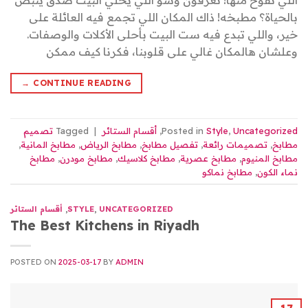
اللي تفوح منها! تعرفون وشو اللي يخلي البيت صدق ينبض
بالحياة؟ مطبخه! ذاك المكان اللي تجمع فيه العائلة على
خير، واللي تبدع فيه ست البيت بأحلى الأكلات والوصفات.
وعلشان هالمكان غالي على قلوبنا، فكرنا كيف ممكن
→
CONTINUE READING
Uncategorized
,
Style
Posted in
,
أقسام الستائر
|
Tagged
تصميم
مطابخ
,
تصميمات رائعة
,
تفصيل مطابخ
,
مطابخ الرياض
,
مطابخ المانية
,
مطابخ المنيوم
,
مطابخ عصرية
,
مطابخ كلاسيك
,
مطابخ مودرن
,
مطابخ
نماء الكون
,
مطابخ نماكو
UNCATEGORIZED
,
STYLE
,
أقسام الستائر
The Best Kitchens in Riyadh
POSTED ON
2025-03-17
BY
ADMIN