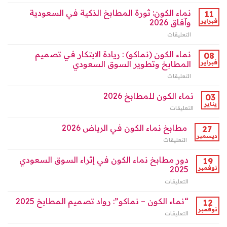
لماذا
الكون
تصدرت
نماء الكون: ثورة المطابخ الذكية في السعودية
في
11
“مطابخ
السعودية
فبراير
وآفاق 2026
نماء
ودورها
التعليقات
على
الكون”
الرائد
نماء
واجهة
بالرياض
الكون:
نماء الكون (نماكو) : ريادة الابتكار في تصميم
التصميم
08
مغلقة
ثورة
في
فبراير
المطابخ وتطوير السوق السعودي
المطابخ
الرياض
التعليقات
على
الذكية
2026
نماء
في
؟
الكون
نماء الكون للمطابخ 2026
السعودية
03
مغلقة
(نماكو)
وآفاق
يناير
التعليقات
على
:
2026
نماء
ريادة
مغلقة
الكون
مطابخ نماء الكون في الرياض 2026
27
الابتكار
للمطابخ
ديسمبر
في
التعليقات
على
2026
تصميم
مطابخ
مغلقة
المطابخ
نماء
دور مطابخ نماء الكون في إثراء السوق السعودي
19
وتطوير
الكون
نوفمبر
2025
السوق
في
السعودي
التعليقات
على
الرياض
مغلقة
دور
2026
مطابخ
“نماء الكون – نماكو”: رواد تصميم المطابخ 2025
مغلقة
12
نماء
نوفمبر
التعليقات
على
الكون
“نماء
في