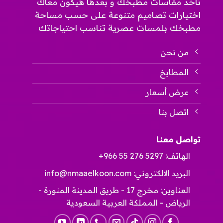
ناخد مقاسات مطبخك و بعدها هيكون معاك
اختيارات تصاميم متنوعة على حسب مساحة
مطبخك بلمسات عصرية تناسب احتياجاتك
من نحن
المطابخ
عرض أسعار
اتصل بنا
تواصل معنا
الهاتف:
+966 55 276 5297
البريد الالكتروني:
info@nmaaelkoon.com
العناوين: مخرج 17 - طريق المدينة المنورة -
الرياض - المملكة العربية السعودية