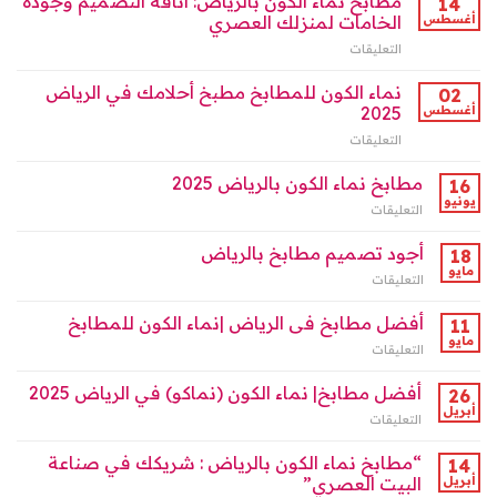
مطابخ نماء الكون بالرياض: أناقة التصميم وجودة
14
نماء
تصل
in
أغسطس
الخامات لمنزلك العصري
الكون
إلى
Riyadh
|
40%
التعليقات
على
مغلقة
الرياض
مغلقة
مطابخ
مغلقة
نماء
نماء الكون للمطابخ مطبخ أحلامك في الرياض
02
الكون
أغسطس
2025
بالرياض:
التعليقات
على
أناقة
نماء
التصميم
الكون
مطابخ نماء الكون بالرياض 2025
وجودة
16
للمطابخ
الخامات
يونيو
التعليقات
على
مطبخ
لمنزلك
مطابخ
أحلامك
العصري
نماء
أجود تصميم مطابخ بالرياض
18
في
مغلقة
الكون
مايو
الرياض
التعليقات
على
بالرياض
2025
أجود
2025
مغلقة
تصميم
أفضل مطابخ فى الرياض |نماء الكون للمطابخ
11
مغلقة
مطابخ
مايو
التعليقات
على
بالرياض
أفضل
مغلقة
مطابخ
أفضل مطابخ| نماء الكون (نماكو) في الرياض 2025
26
فى
أبريل
التعليقات
على
الرياض
أفضل
|
مطابخ|
“مطابخ نماء الكون بالرياض : شريكك في صناعة
14
نماء
نماء
أبريل
البيت العصري”
الكون
الكون