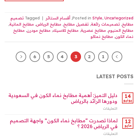
Uncategorized
,
Style
Posted in
,
أقسام الستائر
|
Tagged
تصميم
مطابخ
,
تصميمات رائعة
,
تفصيل مطابخ
,
مطابخ الرياض
,
مطابخ المانية
,
مطابخ المنيوم
,
مطابخ عصرية
,
مطابخ كلاسيك
,
مطابخ مودرن
,
مطابخ
نماء الكون
,
مطابخ نماكو
6
5
4
3
2
1
LATEST POSTS
دليل التميز: أهمية مطابخ نماء الكون في السعودية
14
يونيو
ودورها الرائد بالرياض
التعليقات
على
دليل
التميز:
لماذا تصدرت “مطابخ نماء الكون” واجهة التصميم
12
أهمية
مايو
في الرياض 2026 ؟
مطابخ
التعليقات
على
نماء