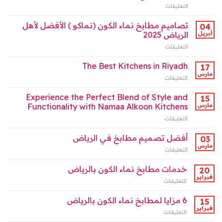
للمطابخ
التعليقات
على
(نماكو)
مغلقة
“مطابخ
في
نماء
تصاميم مطابخ نماء الكون (نماكو ) الأفضل لأهل
الرياض
04
الكون
2025
أبريل
الرياض 2025
بالرياض
مغلقة
التعليقات
على
:
تصاميم
شريكك
مطابخ
The Best Kitchens in Riyadh
في
17
نماء
صناعة
مارس
التعليقات
على
الكون
البيت
The
(نماكو
العصري”
Best
Experience the Perfect Blend of Style and
)
15
مغلقة
Kitchens
مارس
Functionality with Namaa Alkoon Kitchens
الأفضل
in
لأهل
التعليقات
على
Riyadh
الرياض
Experience
مغلقة
2025
the
أفضل تصميم مطابخ في الرياض
03
مغلقة
Perfect
مارس
التعليقات
على
Blend
أفضل
of
تصميم
خدمات مطابخ نماء الكون بالرياض
Style
20
مطابخ
فبراير
and
التعليقات
على
في
Functionality
خدمات
الرياض
with
مطابخ
6 مزايا لمطابخ نماء الكون بالرياض
15
مغلقة
Namaa
نماء
فبراير
Alkoon
التعليقات
على
الكون
Kitchens
6