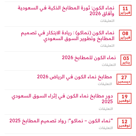
لماذا
الكون
تصدرت
نماء الكون: ثورة المطابخ الذكية في السعودية
في
11
“مطابخ
السعودية
فبراير
وآفاق 2026
نماء
ودورها
التعليقات
على
الكون”
الرائد
نماء
واجهة
بالرياض
الكون:
نماء الكون (نماكو) : ريادة الابتكار في تصميم
التصميم
08
مغلقة
ثورة
في
فبراير
المطابخ وتطوير السوق السعودي
المطابخ
الرياض
التعليقات
على
الذكية
2026
نماء
في
؟
الكون
نماء الكون للمطابخ 2026
السعودية
03
مغلقة
(نماكو)
وآفاق
يناير
التعليقات
على
:
2026
نماء
ريادة
مغلقة
الكون
مطابخ نماء الكون في الرياض 2026
27
الابتكار
للمطابخ
ديسمبر
في
التعليقات
على
2026
تصميم
مطابخ
مغلقة
المطابخ
نماء
دور مطابخ نماء الكون في إثراء السوق السعودي
19
وتطوير
الكون
نوفمبر
2025
السوق
في
السعودي
التعليقات
على
الرياض
مغلقة
دور
2026
مطابخ
“نماء الكون – نماكو”: رواد تصميم المطابخ 2025
مغلقة
12
نماء
نوفمبر
التعليقات
على
الكون
“نماء
في