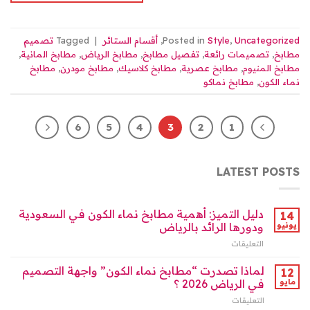
Uncategorized
,
Style
Posted in
,
أقسام الستائر
|
Tagged
تصميم
مطابخ
,
تصميمات رائعة
,
تفصيل مطابخ
,
مطابخ الرياض
,
مطابخ المانية
,
مطابخ المنيوم
,
مطابخ عصرية
,
مطابخ كلاسيك
,
مطابخ مودرن
,
مطابخ
نماء الكون
,
مطابخ نماكو
6
5
4
3
2
1
LATEST POSTS
دليل التميز: أهمية مطابخ نماء الكون في السعودية
14
يونيو
ودورها الرائد بالرياض
التعليقات
على
دليل
التميز:
لماذا تصدرت “مطابخ نماء الكون” واجهة التصميم
12
أهمية
مايو
في الرياض 2026 ؟
مطابخ
التعليقات
على
نماء