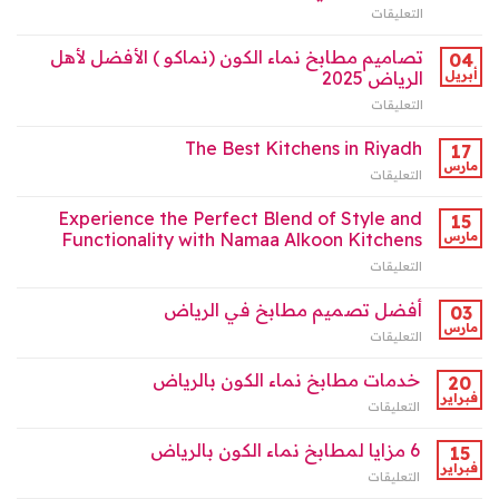
للمطابخ
التعليقات
على
(نماكو)
مغلقة
“مطابخ
في
نماء
تصاميم مطابخ نماء الكون (نماكو ) الأفضل لأهل
الرياض
04
الكون
2025
أبريل
الرياض 2025
بالرياض
مغلقة
التعليقات
على
:
تصاميم
شريكك
مطابخ
The Best Kitchens in Riyadh
في
17
نماء
صناعة
مارس
التعليقات
على
الكون
البيت
The
(نماكو
العصري”
Best
Experience the Perfect Blend of Style and
)
15
مغلقة
Kitchens
مارس
Functionality with Namaa Alkoon Kitchens
الأفضل
in
لأهل
التعليقات
على
Riyadh
الرياض
Experience
مغلقة
2025
the
أفضل تصميم مطابخ في الرياض
03
مغلقة
Perfect
مارس
التعليقات
على
Blend
أفضل
of
تصميم
خدمات مطابخ نماء الكون بالرياض
Style
20
مطابخ
فبراير
and
التعليقات
على
في
Functionality
خدمات
الرياض
with
مطابخ
6 مزايا لمطابخ نماء الكون بالرياض
15
مغلقة
Namaa
نماء
فبراير
Alkoon
التعليقات
على
الكون
Kitchens
6