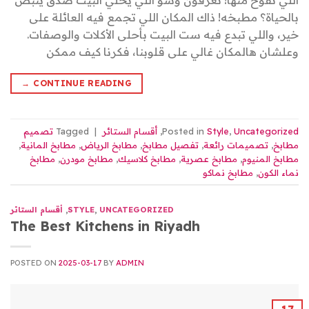
اللي تفوح منها! تعرفون وشو اللي يخلي البيت صدق ينبض
بالحياة؟ مطبخه! ذاك المكان اللي تجمع فيه العائلة على
خير، واللي تبدع فيه ست البيت بأحلى الأكلات والوصفات.
وعلشان هالمكان غالي على قلوبنا، فكرنا كيف ممكن
→
CONTINUE READING
Uncategorized
,
Style
Posted in
,
أقسام الستائر
|
Tagged
تصميم
مطابخ
,
تصميمات رائعة
,
تفصيل مطابخ
,
مطابخ الرياض
,
مطابخ المانية
,
مطابخ المنيوم
,
مطابخ عصرية
,
مطابخ كلاسيك
,
مطابخ مودرن
,
مطابخ
نماء الكون
,
مطابخ نماكو
UNCATEGORIZED
,
STYLE
,
أقسام الستائر
The Best Kitchens in Riyadh
POSTED ON
2025-03-17
BY
ADMIN