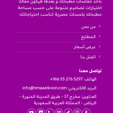
ناخد مقاسات مطبخك و بعدها هيكون معاك
اختيارات تصاميم متنوعة على حسب مساحة
مطبخك بلمسات عصرية تناسب احتياجاتك
من نحن
المطابخ
عرض أسعار
اتصل بنا
تواصل معنا
الهاتف:
+966 55 276 5297
البريد الالكتروني:
info@nmaaelkoon.com
العناوين: مخرج 17 - طريق المدينة المنورة -
الرياض - المملكة العربية السعودية