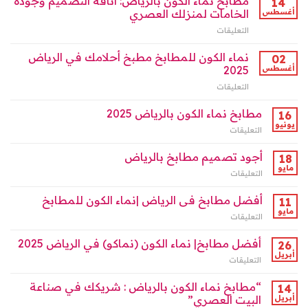
مطابخ نماء الكون بالرياض: أناقة التصميم وجودة
14
نماء
تصل
in
أغسطس
الخامات لمنزلك العصري
الكون
إلى
Riyadh
|
40%
التعليقات
على
مغلقة
الرياض
مغلقة
مطابخ
مغلقة
نماء
نماء الكون للمطابخ مطبخ أحلامك في الرياض
02
الكون
أغسطس
2025
بالرياض:
التعليقات
على
أناقة
نماء
التصميم
الكون
مطابخ نماء الكون بالرياض 2025
وجودة
16
للمطابخ
الخامات
يونيو
التعليقات
على
مطبخ
لمنزلك
مطابخ
أحلامك
العصري
نماء
أجود تصميم مطابخ بالرياض
18
في
مغلقة
الكون
مايو
الرياض
التعليقات
على
بالرياض
2025
أجود
2025
مغلقة
تصميم
أفضل مطابخ فى الرياض |نماء الكون للمطابخ
11
مغلقة
مطابخ
مايو
التعليقات
على
بالرياض
أفضل
مغلقة
مطابخ
أفضل مطابخ| نماء الكون (نماكو) في الرياض 2025
26
فى
أبريل
التعليقات
على
الرياض
أفضل
|
مطابخ|
“مطابخ نماء الكون بالرياض : شريكك في صناعة
14
نماء
نماء
أبريل
البيت العصري”
الكون
الكون