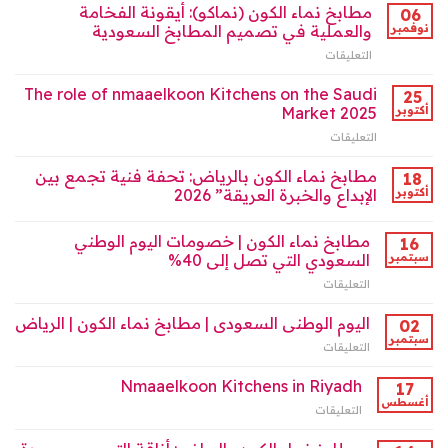
الكون
مطابخ نماء الكون (نماكو): أيقونة الفخامة
06
إثراء
–
نوفمبر
والعملية في تصميم المطابخ السعودية
السوق
نماكو”:
السعودي
التعليقات
على
رواد
2025
مطابخ
تصميم
مغلقة
نماء
The role of nmaaelkoon Kitchens on the Saudi
المطابخ
25
الكون
2025
أكتوبر
Market 2025
(نماكو):
مغلقة
التعليقات
على
أيقونة
The
الفخامة
role
مطابخ نماء الكون بالرياض: تحفة فنية تجمع بين
والعملية
18
of
في
أكتوبر
الإبداع والخبرة العريقة” 2026
nmaaelkoon
تصميم
Kitchens
المطابخ
مطابخ نماء الكون | خصومات اليوم الوطني
on
16
السعودية
the
سبتمبر
السعودي التي تصل إلى 40%
مغلقة
Saudi
التعليقات
على
Market
مطابخ
2025
نماء
اليوم الوطنى السعودى | مطابخ نماء الكون | الرياض
02
مغلقة
الكون
سبتمبر
التعليقات
على
|
اليوم
خصومات
الوطنى
Nmaaelkoon Kitchens in Riyadh
17
اليوم
السعودى
أغسطس
الوطني
التعليقات
على
|
السعودي
Nmaaelkoon
مطابخ
التي
Kitchens