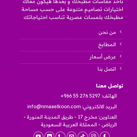
ناخد مقاسات مطبخك و بعدها هيكون معاك
اختيارات تصاميم متنوعة على حسب مساحة
مطبخك بلمسات عصرية تناسب احتياجاتك
من نحن
المطابخ
عرض أسعار
اتصل بنا
تواصل معنا
الهاتف:
+966 55 276 5297
البريد الالكتروني:
info@nmaaelkoon.com
العناوين: مخرج 17 - طريق المدينة المنورة -
الرياض - المملكة العربية السعودية