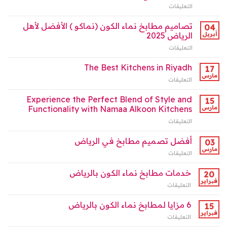
للمطابخ
التعليقات
على
(نماكو)
مغلقة
“مطابخ
في
نماء
تصاميم مطابخ نماء الكون (نماكو ) الأفضل لأهل
الرياض
04
الكون
2025
أبريل
الرياض 2025
بالرياض
مغلقة
التعليقات
على
:
تصاميم
شريكك
مطابخ
The Best Kitchens in Riyadh
في
17
نماء
صناعة
مارس
التعليقات
على
الكون
البيت
The
(نماكو
العصري”
Best
Experience the Perfect Blend of Style and
)
15
مغلقة
Kitchens
مارس
Functionality with Namaa Alkoon Kitchens
الأفضل
in
لأهل
التعليقات
على
Riyadh
الرياض
Experience
مغلقة
2025
the
أفضل تصميم مطابخ في الرياض
03
مغلقة
Perfect
مارس
التعليقات
على
Blend
أفضل
of
تصميم
خدمات مطابخ نماء الكون بالرياض
Style
20
مطابخ
فبراير
and
التعليقات
على
في
Functionality
خدمات
الرياض
with
مطابخ
6 مزايا لمطابخ نماء الكون بالرياض
15
مغلقة
Namaa
نماء
فبراير
Alkoon
التعليقات
على
الكون
Kitchens
6