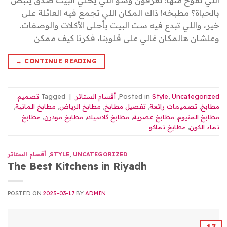
اللي تفوح منها! تعرفون وشو اللي يخلي البيت صدق ينبض
بالحياة؟ مطبخه! ذاك المكان اللي تجمع فيه العائلة على
خير، واللي تبدع فيه ست البيت بأحلى الأكلات والوصفات.
وعلشان هالمكان غالي على قلوبنا، فكرنا كيف ممكن
→
CONTINUE READING
Uncategorized
,
Style
Posted in
,
أقسام الستائر
|
Tagged
تصميم
مطابخ
,
تصميمات رائعة
,
تفصيل مطابخ
,
مطابخ الرياض
,
مطابخ المانية
,
مطابخ المنيوم
,
مطابخ عصرية
,
مطابخ كلاسيك
,
مطابخ مودرن
,
مطابخ
نماء الكون
,
مطابخ نماكو
UNCATEGORIZED
,
STYLE
,
أقسام الستائر
The Best Kitchens in Riyadh
POSTED ON
2025-03-17
BY
ADMIN