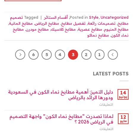
Uncategorized
,
Style
Posted in
,
أقسام الستائر
|
Tagged
تصميم
مطابخ
,
تصميمات رائعة
,
تفصيل مطابخ
,
مطابخ الرياض
,
مطابخ المانية
,
مطابخ المنيوم
,
مطابخ عصرية
,
مطابخ كلاسيك
,
مطابخ مودرن
,
مطابخ
نماء الكون
,
مطابخ نماكو
6
5
4
3
2
1
LATEST POSTS
دليل التميز: أهمية مطابخ نماء الكون في السعودية
14
يونيو
ودورها الرائد بالرياض
التعليقات
على
دليل
التميز:
لماذا تصدرت “مطابخ نماء الكون” واجهة التصميم
12
أهمية
مايو
في الرياض 2026 ؟
مطابخ
التعليقات
على
نماء