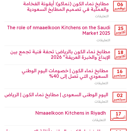
الكون
مطابخ نماء الكون (نماكو): أيقونة الفخامة
06
إثراء
–
نوفمبر
والعملية في تصميم المطابخ السعودية
السوق
نماكو”:
السعودي
التعليقات
على
رواد
2025
مطابخ
تصميم
مغلقة
نماء
The role of nmaaelkoon Kitchens on the Saudi
المطابخ
25
الكون
2025
أكتوبر
Market 2025
(نماكو):
مغلقة
التعليقات
على
أيقونة
The
الفخامة
role
مطابخ نماء الكون بالرياض: تحفة فنية تجمع بين
والعملية
18
of
في
أكتوبر
الإبداع والخبرة العريقة” 2026
nmaaelkoon
تصميم
Kitchens
المطابخ
مطابخ نماء الكون | خصومات اليوم الوطني
on
16
السعودية
the
سبتمبر
السعودي التي تصل إلى 40%
مغلقة
Saudi
التعليقات
على
Market
مطابخ
2025
نماء
اليوم الوطنى السعودى | مطابخ نماء الكون | الرياض
02
مغلقة
الكون
سبتمبر
التعليقات
على
|
اليوم
خصومات
الوطنى
Nmaaelkoon Kitchens in Riyadh
17
اليوم
السعودى
أغسطس
الوطني
التعليقات
على
|
السعودي
Nmaaelkoon
مطابخ
التي
Kitchens