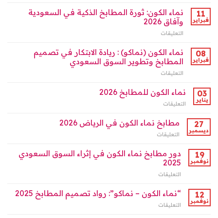
لماذا
الكون
تصدرت
نماء الكون: ثورة المطابخ الذكية في السعودية
في
11
“مطابخ
السعودية
فبراير
وآفاق 2026
نماء
ودورها
التعليقات
على
الكون”
الرائد
نماء
واجهة
بالرياض
الكون:
نماء الكون (نماكو) : ريادة الابتكار في تصميم
التصميم
08
مغلقة
ثورة
في
فبراير
المطابخ وتطوير السوق السعودي
المطابخ
الرياض
التعليقات
على
الذكية
2026
نماء
في
؟
الكون
نماء الكون للمطابخ 2026
السعودية
03
مغلقة
(نماكو)
وآفاق
يناير
التعليقات
على
:
2026
نماء
ريادة
مغلقة
الكون
مطابخ نماء الكون في الرياض 2026
27
الابتكار
للمطابخ
ديسمبر
في
التعليقات
على
2026
تصميم
مطابخ
مغلقة
المطابخ
نماء
دور مطابخ نماء الكون في إثراء السوق السعودي
19
وتطوير
الكون
نوفمبر
2025
السوق
في
السعودي
التعليقات
على
الرياض
مغلقة
دور
2026
مطابخ
“نماء الكون – نماكو”: رواد تصميم المطابخ 2025
مغلقة
12
نماء
نوفمبر
التعليقات
على
الكون
“نماء
في