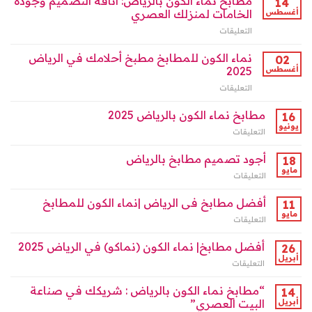
مطابخ نماء الكون بالرياض: أناقة التصميم وجودة
14
نماء
تصل
in
أغسطس
الخامات لمنزلك العصري
الكون
إلى
Riyadh
|
40%
التعليقات
على
مغلقة
الرياض
مغلقة
مطابخ
مغلقة
نماء
نماء الكون للمطابخ مطبخ أحلامك في الرياض
02
الكون
أغسطس
2025
بالرياض:
التعليقات
على
أناقة
نماء
التصميم
الكون
مطابخ نماء الكون بالرياض 2025
وجودة
16
للمطابخ
الخامات
يونيو
التعليقات
على
مطبخ
لمنزلك
مطابخ
أحلامك
العصري
نماء
أجود تصميم مطابخ بالرياض
18
في
مغلقة
الكون
مايو
الرياض
التعليقات
على
بالرياض
2025
أجود
2025
مغلقة
تصميم
أفضل مطابخ فى الرياض |نماء الكون للمطابخ
11
مغلقة
مطابخ
مايو
التعليقات
على
بالرياض
أفضل
مغلقة
مطابخ
أفضل مطابخ| نماء الكون (نماكو) في الرياض 2025
26
فى
أبريل
التعليقات
على
الرياض
أفضل
|
مطابخ|
“مطابخ نماء الكون بالرياض : شريكك في صناعة
14
نماء
نماء
أبريل
البيت العصري”
الكون
الكون