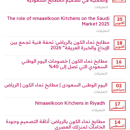
والعملية في تصميم المطابخ السعودية
نماكو”:
السعودي
التعليقات
على
رواد
2025
مطابخ
تصميم
مغلقة
نماء
The role of nmaaelkoon Kitchens on the Saudi
المطابخ
25
الكون
2025
أكتوبر
Market 2025
(نماكو):
مغلقة
التعليقات
على
أيقونة
The
الفخامة
role
مطابخ نماء الكون بالرياض: تحفة فنية تجمع بين
والعملية
18
of
في
أكتوبر
الإبداع والخبرة العريقة” 2026
nmaaelkoon
تصميم
Kitchens
المطابخ
مطابخ نماء الكون | خصومات اليوم الوطني
on
16
السعودية
the
سبتمبر
السعودي التي تصل إلى 40%
مغلقة
Saudi
التعليقات
على
Market
مطابخ
2025
نماء
اليوم الوطنى السعودى | مطابخ نماء الكون | الرياض
02
مغلقة
الكون
سبتمبر
التعليقات
على
|
اليوم
خصومات
الوطنى
Nmaaelkoon Kitchens in Riyadh
17
اليوم
السعودى
أغسطس
الوطني
التعليقات
على
|
السعودي
Nmaaelkoon
مطابخ
التي
Kitchens
مطابخ نماء الكون بالرياض: أناقة التصميم وجودة
14
نماء
تصل
in
أغسطس
الخامات لمنزلك العصري
الكون
إلى
Riyadh