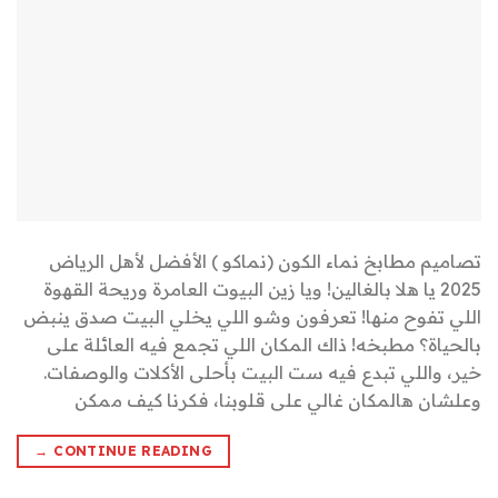
تصاميم مطابخ نماء الكون (نماكو ) الأفضل لأهل الرياض
2025 يا هلا بالغالين! ويا زين البيوت العامرة وريحة القهوة
اللي تفوح منها! تعرفون وشو اللي يخلي البيت صدق ينبض
بالحياة؟ مطبخه! ذاك المكان اللي تجمع فيه العائلة على
خير، واللي تبدع فيه ست البيت بأحلى الأكلات والوصفات.
وعلشان هالمكان غالي على قلوبنا، فكرنا كيف ممكن
→
CONTINUE READING