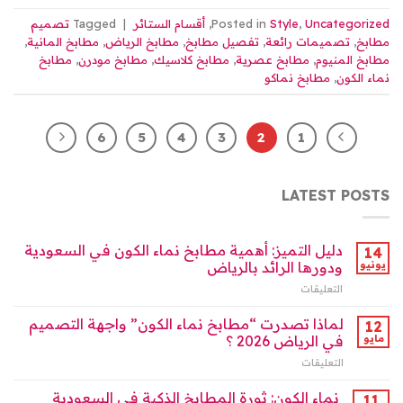
Uncategorized
,
Style
Posted in
,
أقسام الستائر
|
Tagged
تصميم
مطابخ
,
تصميمات رائعة
,
تفصيل مطابخ
,
مطابخ الرياض
,
مطابخ المانية
,
مطابخ المنيوم
,
مطابخ عصرية
,
مطابخ كلاسيك
,
مطابخ مودرن
,
مطابخ
نماء الكون
,
مطابخ نماكو
6
5
4
3
2
1
LATEST POSTS
دليل التميز: أهمية مطابخ نماء الكون في السعودية
14
يونيو
ودورها الرائد بالرياض
التعليقات
على
دليل
التميز:
لماذا تصدرت “مطابخ نماء الكون” واجهة التصميم
12
أهمية
مايو
في الرياض 2026 ؟
مطابخ
التعليقات
على
نماء
لماذا
الكون
تصدرت
نماء الكون: ثورة المطابخ الذكية في السعودية
في
11