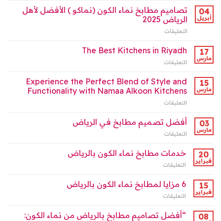
في
نماء
تصاميم مطابخ نماء الكون (نماكو ) الأفضل لأهل
الرياض
04
الكون
2025
أبريل
الرياض 2025
بالرياض
مغلقة
التعليقات
على
:
تصاميم
شريكك
مطابخ
The Best Kitchens in Riyadh
في
17
نماء
صناعة
مارس
التعليقات
على
الكون
البيت
The
(نماكو
العصري”
Best
Experience the Perfect Blend of Style and
)
15
مغلقة
Kitchens
مارس
Functionality with Namaa Alkoon Kitchens
الأفضل
in
لأهل
التعليقات
على
Riyadh
الرياض
Experience
مغلقة
2025
the
أفضل تصميم مطابخ في الرياض
03
مغلقة
Perfect
مارس
التعليقات
على
Blend
أفضل
of
تصميم
خدمات مطابخ نماء الكون بالرياض
Style
20
مطابخ
فبراير
and
التعليقات
على
في
Functionality
خدمات
الرياض
with
مطابخ
6 مزايا لمطابخ نماء الكون بالرياض
15
مغلقة
Namaa
نماء
فبراير
Alkoon
التعليقات
على
الكون
Kitchens
6
بالرياض
مغلقة
مزايا
“أفضل تصاميم مطابخ بالرياض من نماء الكون:
08
مغلقة