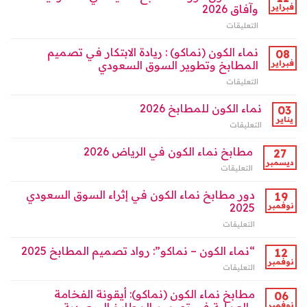
“مطابخ
السعودية
فبراير
وآفاق 2026
نماء
ودورها
التعليقات
على
الكون”
الرائد
نماء
واجهة
بالرياض
الكون:
نماء الكون (نماكو) : ريادة الابتكار في تصميم
التصميم
08
مغلقة
ثورة
في
فبراير
المطابخ وتطوير السوق السعودي
المطابخ
الرياض
التعليقات
على
الذكية
2026
نماء
في
؟
الكون
نماء الكون للمطابخ 2026
السعودية
03
مغلقة
(نماكو)
وآفاق
يناير
التعليقات
على
:
2026
نماء
ريادة
مغلقة
الكون
مطابخ نماء الكون في الرياض 2026
27
الابتكار
للمطابخ
ديسمبر
في
التعليقات
على
2026
تصميم
مطابخ
مغلقة
المطابخ
نماء
دور مطابخ نماء الكون في إثراء السوق السعودي
19
وتطوير
الكون
نوفمبر
2025
السوق
في
السعودي
التعليقات
على
الرياض
مغلقة
دور
2026
مطابخ
“نماء الكون – نماكو”: رواد تصميم المطابخ 2025
مغلقة
12
نماء
نوفمبر
التعليقات
على
الكون
“نماء
في
الكون
مطابخ نماء الكون (نماكو): أيقونة الفخامة
06
إثراء
–
نوفمبر
السوق